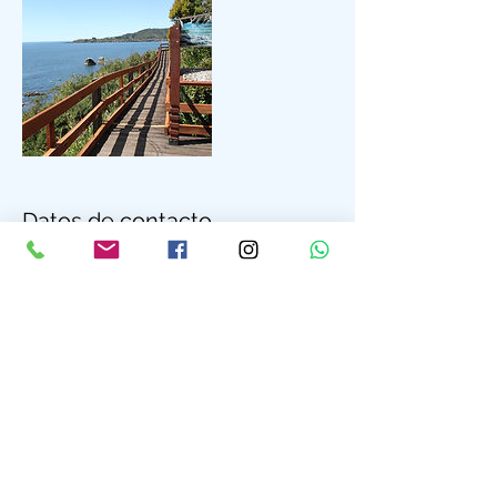
Datos de contacto
CHL
+ +569 52881984
valdivia.tours@gmail.com
VALDIVIA TOURS