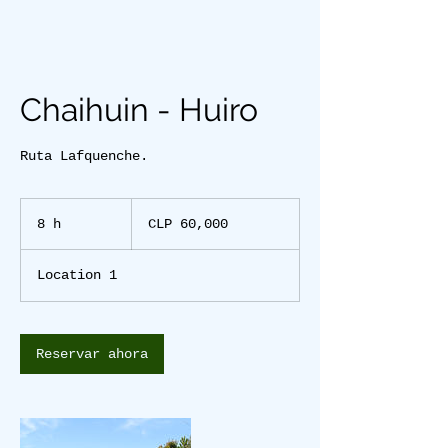
Chaihuin - Huiro
Ruta Lafquenche.
60,000
Chilean
8 h
8
CLP 60,000
pesos
h
Location 1
Reservar ahora