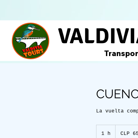
VALDIV
Transpor
CUENC
La vuelta com
65,000
Chilean
1 h
1
CLP 6
pesos