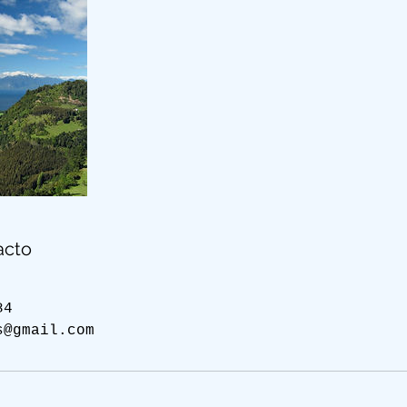
acto
84
s@gmail.com