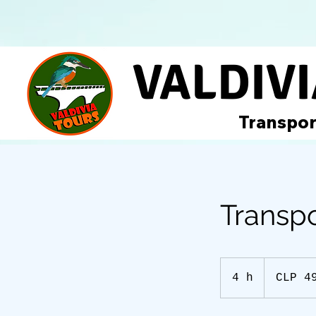
VALDIV
Transpor
Transpo
49,000
Chilean
4 h
4
CLP 4
pesos
h