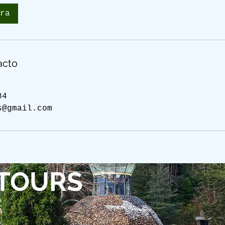
ra
acto
84
s@gmail.com
 TOURS