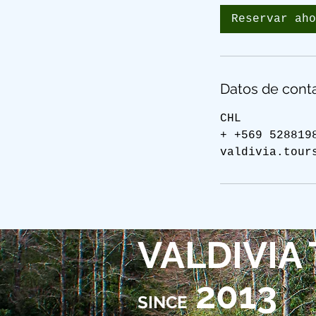
Reservar aho
Datos de cont
CHL
+ +569 528819
valdivia.tour
VALDIVIA
2013
SINCE